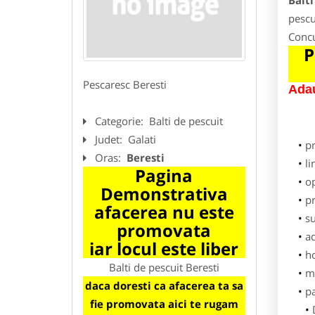
Balti
pescu
Concu
P
Pescaresc Beresti
Adau
Categorie:
Balti de pescuit
Judet:
Galati
p
Oras:
Beresti
li
Pagina
o
Demonstrativa
pr
afacerea nu este
su
promovata
ad
iar locul este liber
h
Balti de pescuit Beresti
m
daca doresti ca afacerea ta sa
pa
fie promovata aici te rugam