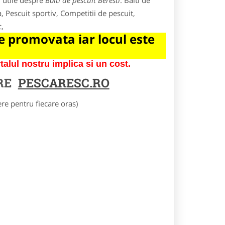
i utile despre
Balti de pescuit Beresti
. Balti de
, Pescuit sportiv, Competitii de pescuit,
c,
 promovata iar locul este
lul nostru implica si un cost.
RE
PESCARESC.RO
e pentru fiecare oras)