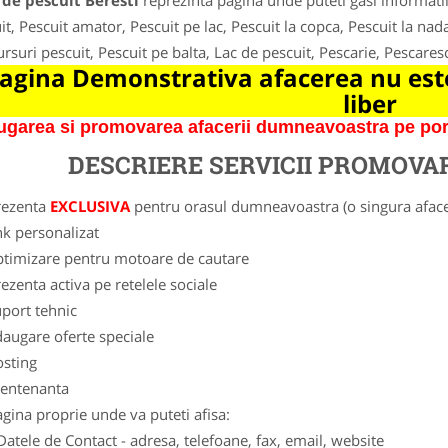
 de pescuit Beresti
reprezinta pagina unde puteti gasi informati
it, Pescuit amator, Pescuit pe lac, Pescuit la copca, Pescuit la nada
rsuri pescuit, Pescuit pe balta, Lac de pescuit, Pescarie, Pescares
agina Demonstrativa afacerea nu este
liber
garea si promovarea afacerii dumneavoastra pe porta
DESCRIERE SERVICII PROMOVA
rezenta
EXCLUSIVA
pentru orasul dumneavoastra (o singura afacer
nk personalizat
ptimizare pentru motoare de cautare
ezenta activa pe retelele sociale
port tehnic
augare oferte speciale
osting
entenanta
gina proprie unde va puteti afisa:
Datele de Contact - adresa, telefoane, fax, email, website