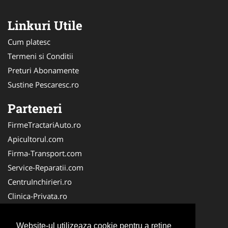
Linkuri Utile
Cum platesc
Termeni si Conditii
Preturi Abonamente
Sustine Pescaresc.ro
Parteneri
FirmeTractariAuto.ro
Apicultorul.com
Firma-Transport.com
Service-Reparatii.com
CentruInchirieri.ro
Clinica-Privata.ro
Firma-Securitate.ro
Servicii-DDD.com
Website-ul utilizeaza cookie pentru a reţine