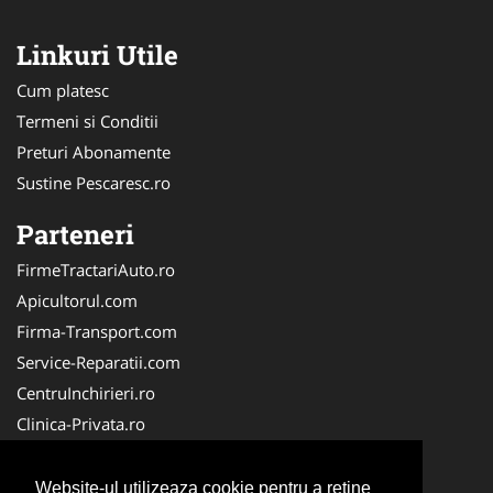
Linkuri Utile
Cum platesc
Termeni si Conditii
Preturi Abonamente
Sustine Pescaresc.ro
Parteneri
FirmeTractariAuto.ro
Apicultorul.com
Firma-Transport.com
Service-Reparatii.com
CentruInchirieri.ro
Clinica-Privata.ro
Firma-Securitate.ro
Servicii-DDD.com
Website-ul utilizeaza cookie pentru a reţine