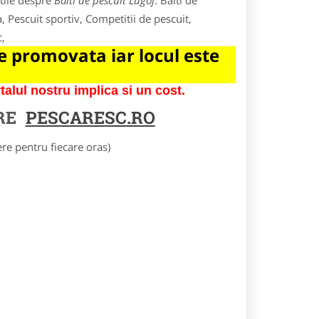
tile despre
Balti de pescuit Lugoj
. Balti de
, Pescuit sportiv, Competitii de pescuit,
c,
 promovata iar locul este
lul nostru implica si un cost.
RE
PESCARESC.RO
e pentru fiecare oras)