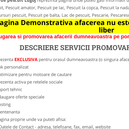
 de pescuit Lugoj
reprezinta pagina unde puteti gasi informatii u
it, Pescuit amator, Pescuit pe lac, Pescuit la copca, Pescuit la nada
rsuri pescuit, Pescuit pe balta, Lac de pescuit, Pescarie, Pescares
agina Demonstrativa afacerea nu este
liber
garea si promovarea afacerii dumneavoastra pe porta
DESCRIERE SERVICII PROMOVA
rezenta
EXCLUSIVA
pentru orasul dumneavoastra (o singura afacer
nk personalizat
ptimizare pentru motoare de cautare
ezenta activa pe retelele sociale
port tehnic
augare oferte speciale
osting
entenanta
gina proprie unde va puteti afisa:
Datele de Contact - adresa, telefoane, fax, email, website