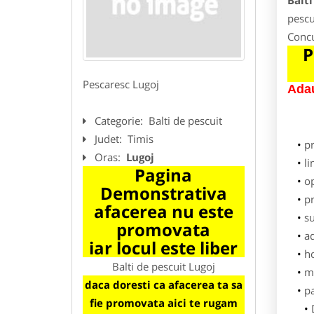
Balti
pescu
Concu
P
Pescaresc Lugoj
Adau
Categorie:
Balti de pescuit
Judet:
Timis
p
Oras:
Lugoj
li
Pagina
o
Demonstrativa
pr
afacerea nu este
su
promovata
ad
iar locul este liber
h
Balti de pescuit Lugoj
m
daca doresti ca afacerea ta sa
pa
fie promovata aici te rugam