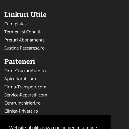
Linkuri Utile
Cum platesc
Termeni si Conditii
Preturi Abonamente
Sustine Pescaresc.ro
Parteneri
FirmeTractariAuto.ro
Apicultorul.com
Firma-Transport.com
Service-Reparatii.com
CentruInchirieri.ro
Clinica-Privata.ro
Firma-Securitate.ro
Servicii-DDD.com
Website-ul utilizeaza cookie pentru a reţine