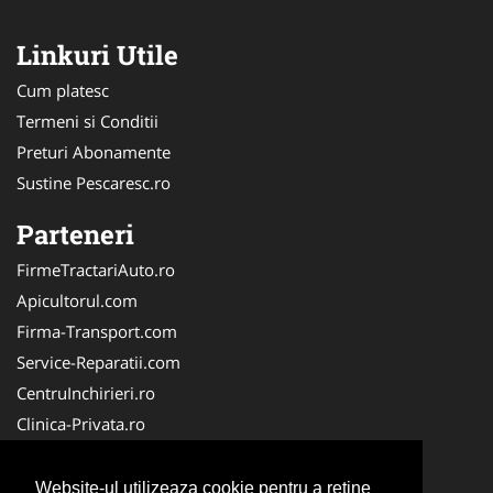
Linkuri Utile
Cum platesc
Termeni si Conditii
Preturi Abonamente
Sustine Pescaresc.ro
Parteneri
FirmeTractariAuto.ro
Apicultorul.com
Firma-Transport.com
Service-Reparatii.com
CentruInchirieri.ro
Clinica-Privata.ro
Firma-Securitate.ro
Servicii-DDD.com
Website-ul utilizeaza cookie pentru a reţine