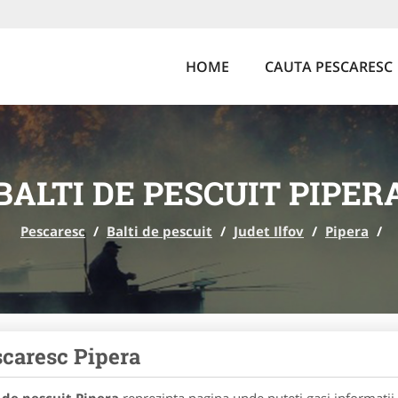
HOME
CAUTA PESCARESC
BALTI DE PESCUIT PIPER
Pescaresc
/
Balti de pescuit
/
Judet Ilfov
/
Pipera
/
caresc Pipera