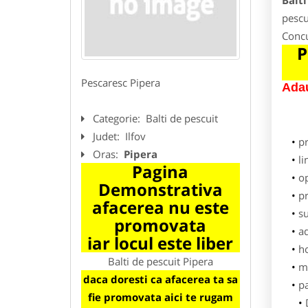
Balti
pescu
Concu
P
Pescaresc Pipera
Adau
Categorie:
Balti de pescuit
Judet:
Ilfov
p
Oras:
Pipera
li
Pagina
o
Demonstrativa
pr
afacerea nu este
su
promovata
ad
iar locul este liber
h
Balti de pescuit Pipera
m
daca doresti ca afacerea ta sa
pa
fie promovata aici te rugam