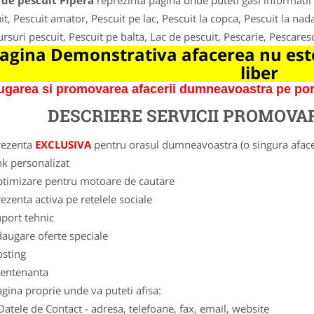
 de pescuit Pipera
reprezinta pagina unde puteti gasi informatii
it, Pescuit amator, Pescuit pe lac, Pescuit la copca, Pescuit la nada
rsuri pescuit, Pescuit pe balta, Lac de pescuit, Pescarie, Pescares
agina Demonstrativa afacerea nu este
liber
garea si promovarea afacerii dumneavoastra pe porta
DESCRIERE SERVICII PROMOVA
rezenta
EXCLUSIVA
pentru orasul dumneavoastra (o singura afacer
nk personalizat
ptimizare pentru motoare de cautare
ezenta activa pe retelele sociale
port tehnic
augare oferte speciale
osting
entenanta
gina proprie unde va puteti afisa:
Datele de Contact - adresa, telefoane, fax, email, website