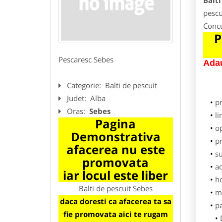
Balti
pescu
Concu
P
Pescaresc Sebes
Adau
Categorie:
Balti de pescuit
Judet:
Alba
p
Oras:
Sebes
li
Pagina
o
Demonstrativa
pr
afacerea nu este
su
promovata
ad
iar locul este liber
h
Balti de pescuit Sebes
m
daca doresti ca afacerea ta sa
pa
fie promovata aici te rugam