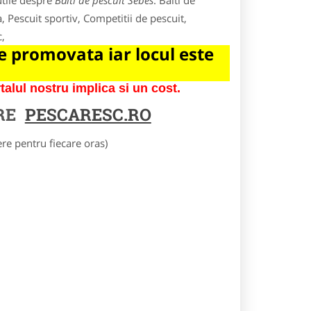
utile despre
Balti de pescuit Sebes
. Balti de
, Pescuit sportiv, Competitii de pescuit,
c,
 promovata iar locul este
lul nostru implica si un cost.
RE
PESCARESC.RO
e pentru fiecare oras)