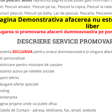
 de pescuit Sebes
reprezinta pagina unde puteti gasi informatii 
it, Pescuit amator, Pescuit pe lac, Pescuit la copca, Pescuit la nada
rsuri pescuit, Pescuit pe balta, Lac de pescuit, Pescarie, Pescares
agina Demonstrativa afacerea nu este
liber
garea si promovarea afacerii dumneavoastra pe porta
DESCRIERE SERVICII PROMOVA
rezenta
EXCLUSIVA
pentru orasul dumneavoastra (o singura afacer
nk personalizat
ptimizare pentru motoare de cautare
ezenta activa pe retelele sociale
port tehnic
augare oferte speciale
osting
entenanta
gina proprie unde va puteti afisa:
Datele de Contact - adresa, telefoane, fax, email, website