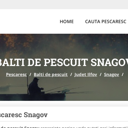
HOME
CAUTA PESCARESC
BALTI DE PESCUIT SNAGO
Pescaresc
/
Balti de pescuit
/
Judet Ilfov
/
Snagov
/
caresc Snagov