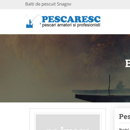
Balti de pescuit Snagov
Pes