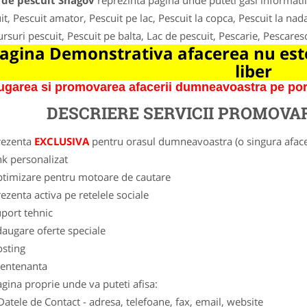
 de pescuit Snagov
reprezinta pagina unde puteti gasi informatii
it, Pescuit amator, Pescuit pe lac, Pescuit la copca, Pescuit la nada
rsuri pescuit, Pescuit pe balta, Lac de pescuit, Pescarie, Pescares
agina Demonstrativa afacerea nu este
liber
garea si promovarea afacerii dumneavoastra pe porta
DESCRIERE SERVICII PROMOVA
rezenta
EXCLUSIVA
pentru orasul dumneavoastra (o singura afacer
nk personalizat
ptimizare pentru motoare de cautare
ezenta activa pe retelele sociale
port tehnic
augare oferte speciale
osting
entenanta
gina proprie unde va puteti afisa:
Datele de Contact - adresa, telefoane, fax, email, website