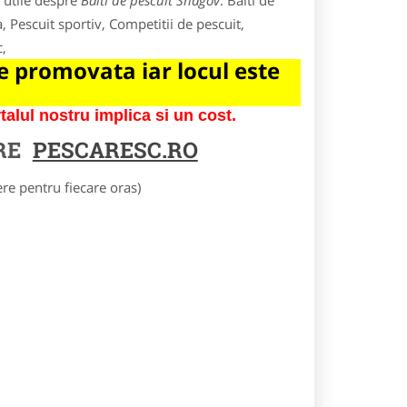
 utile despre
Balti de pescuit Snagov
. Balti de
, Pescuit sportiv, Competitii de pescuit,
c,
 promovata iar locul este
lul nostru implica si un cost.
RE
PESCARESC.RO
e pentru fiecare oras)