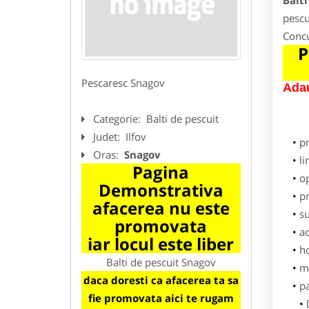
Balti
pescu
Concu
P
Pescaresc Snagov
Adau
Categorie:
Balti de pescuit
Judet:
Ilfov
p
Oras:
Snagov
li
Pagina
o
Demonstrativa
pr
afacerea nu este
su
promovata
ad
iar locul este liber
h
Balti de pescuit Snagov
m
daca doresti ca afacerea ta sa
pa
fie promovata aici te rugam