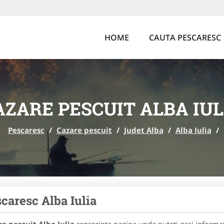
HOME
CAUTA PESCARESC
AZARE PESCUIT ALBA IUL
Pescaresc
/
Cazare pescuit
/
Judet Alba
/
Alba Iulia
/
caresc Alba Iulia