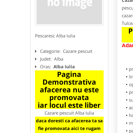
Cazar
pescu
cazar
Tulce
P
Pescaresc Alba Iulia
Adau
Categorie:
Cazare pescuit
Judet:
Alba
Oras:
Alba Iulia
p
Pagina
li
Demonstrativa
o
afacerea nu este
pr
promovata
su
iar locul este liber
ad
Cazare pescuit Alba Iulia
h
daca doresti ca afacerea ta sa
m
fie promovata aici te rugam
pa