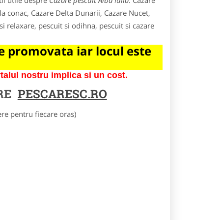
ii utile despre
Cazare pescuit Alba Iulia
. Cazare
 la conac, Cazare Delta Dunarii, Cazare Nucet,
si relaxare, pescuit si odihna, pescuit si cazare
 promovata iar locul este
lul nostru implica si un cost.
RE
PESCARESC.RO
e pentru fiecare oras)