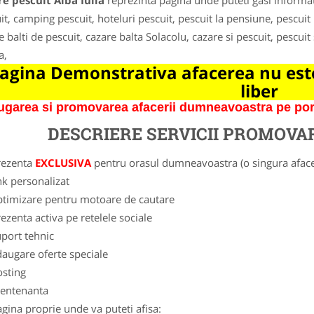
e pescuit Alba Iulia
reprezinta pagina unde puteti gasi informat
it, camping pescuit, hoteluri pescuit, pescuit la pensiune, pescuit
e balti de pescuit, cazare balta Solacolu, cazare si pescuit, pescuit 
a,
agina Demonstrativa afacerea nu este
liber
garea si promovarea afacerii dumneavoastra pe porta
DESCRIERE SERVICII PROMOVA
rezenta
EXCLUSIVA
pentru orasul dumneavoastra (o singura afacer
nk personalizat
ptimizare pentru motoare de cautare
ezenta activa pe retelele sociale
port tehnic
augare oferte speciale
osting
entenanta
gina proprie unde va puteti afisa: