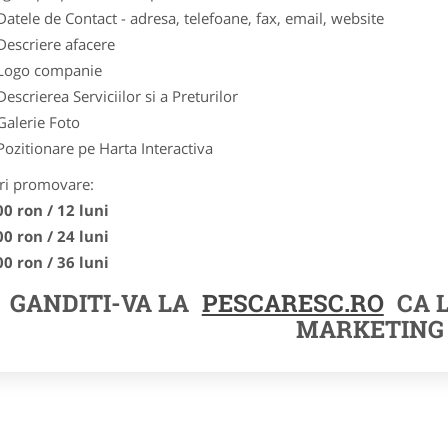
Datele de Contact - adresa, telefoane, fax, email, website
Descriere afacere
Logo companie
Descrierea Serviciilor si a Preturilor
Galerie Foto
Pozitionare pe Harta Interactiva
ri promovare:
00 ron / 12 luni
00 ron / 24 luni
00 ron / 36 luni
GANDITI-VA LA
PESCARESC.RO
CA 
MARKETING