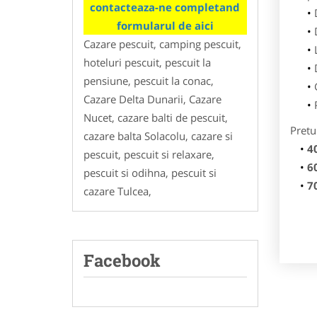
contacteaza-ne completand
formularul de aici
Cazare pescuit, camping pescuit,
hoteluri pescuit, pescuit la
pensiune, pescuit la conac,
Cazare Delta Dunarii, Cazare
Nucet, cazare balti de pescuit,
Pretu
cazare balta Solacolu, cazare si
4
pescuit, pescuit si relaxare,
6
pescuit si odihna, pescuit si
7
cazare Tulcea,
Facebook