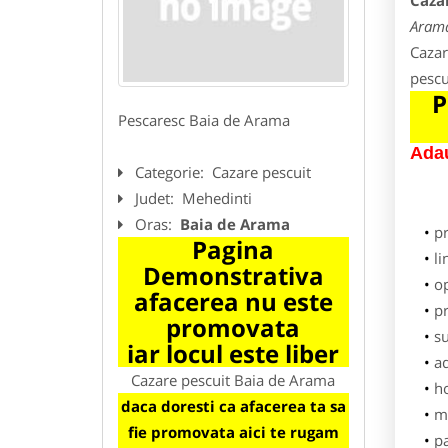
Caza
Aram
Cazar
pescu
P
Pescaresc Baia de Arama
Adau
Categorie:
Cazare pescuit
Judet:
Mehedinti
Oras:
Baia de Arama
p
Pagina
li
Demonstrativa
o
afacerea nu este
pr
promovata
su
iar locul este liber
ad
Cazare pescuit Baia de Arama
h
daca doresti ca afacerea ta sa
m
fie promovata aici te rugam
pa