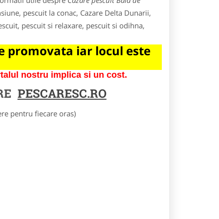
ormatii utile despre
Cazare pescuit Baia de
nsiune, pescuit la conac, Cazare Delta Dunarii,
scuit, pescuit si relaxare, pescuit si odihna,
 promovata iar locul este
lul nostru implica si un cost.
RE
PESCARESC.RO
e pentru fiecare oras)