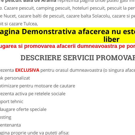
re pescuit Baia de Arama
reprezinta pagina unde puteti gasi inf
a
. Cazare pescuit, camping pescuit, hoteluri pescuit, pescuit la pe
e Nucet, cazare balti de pescuit, cazare balta Solacolu, cazare si pe
it si cazare Tulcea,
agina Demonstrativa afacerea nu este
liber
garea si promovarea afacerii dumneavoastra pe porta
DESCRIERE SERVICII PROMOVA
rezenta
EXCLUSIVA
pentru orasul dumneavoastra (o singura afacer
nk personalizat
ptimizare pentru motoare de cautare
ezenta activa pe retelele sociale
port tehnic
augare oferte speciale
osting
entenanta
gina proprie unde va puteti afisa: