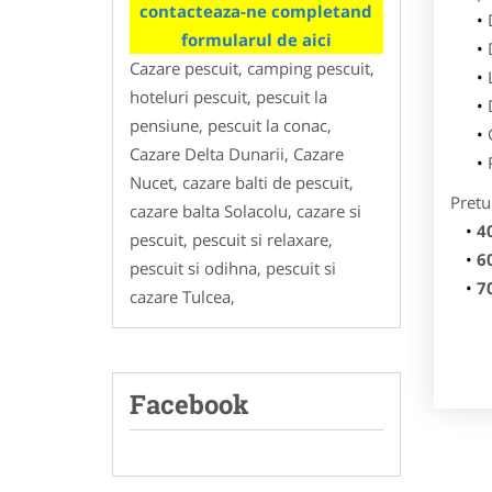
contacteaza-ne completand
formularul de aici
Cazare pescuit, camping pescuit,
hoteluri pescuit, pescuit la
pensiune, pescuit la conac,
Cazare Delta Dunarii, Cazare
Nucet, cazare balti de pescuit,
Pretu
cazare balta Solacolu, cazare si
4
pescuit, pescuit si relaxare,
6
pescuit si odihna, pescuit si
7
cazare Tulcea,
Facebook