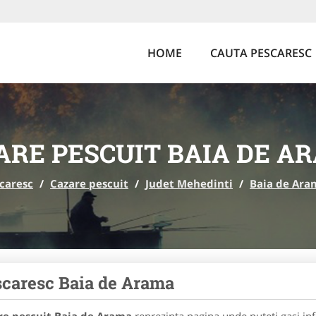
HOME
CAUTA PESCARESC
ARE PESCUIT BAIA DE A
caresc
/
Cazare pescuit
/
Judet Mehedinti
/
Baia de Ara
caresc Baia de Arama