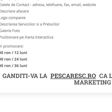
Datele de Contact - adresa, telefoane, fax, email, website
Descriere afacere
Logo companie
Descrierea Serviciilor si a Preturilor
Galerie Foto
Pozitionare pe Harta Interactiva
ri promovare:
00 ron / 12 luni
00 ron / 24 luni
00 ron / 36 luni
GANDITI-VA LA
PESCARESC.RO
CA 
MARKETING