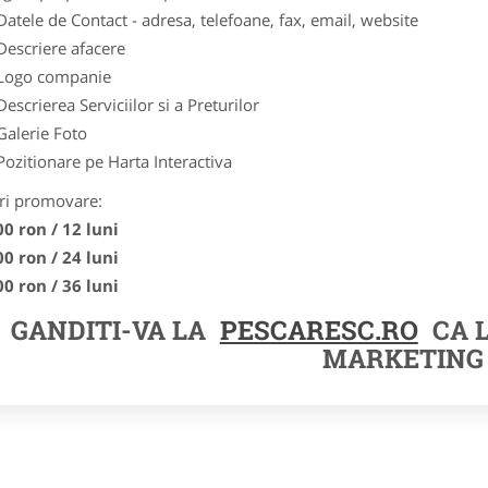
Datele de Contact - adresa, telefoane, fax, email, website
Descriere afacere
Logo companie
Descrierea Serviciilor si a Preturilor
Galerie Foto
Pozitionare pe Harta Interactiva
ri promovare:
00 ron / 12 luni
00 ron / 24 luni
00 ron / 36 luni
GANDITI-VA LA
PESCARESC.RO
CA 
MARKETING