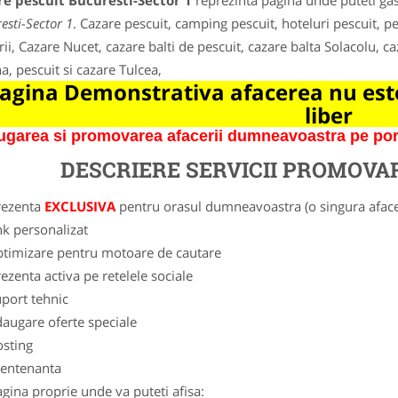
e pescuit Bucuresti-Sector 1
reprezinta pagina unde puteti gas
esti-Sector 1
. Cazare pescuit, camping pescuit, hoteluri pescuit, pe
ii, Cazare Nucet, cazare balti de pescuit, cazare balta Solacolu, caz
a, pescuit si cazare Tulcea,
agina Demonstrativa afacerea nu este
liber
garea si promovarea afacerii dumneavoastra pe porta
DESCRIERE SERVICII PROMOVA
rezenta
EXCLUSIVA
pentru orasul dumneavoastra (o singura afacer
nk personalizat
ptimizare pentru motoare de cautare
ezenta activa pe retelele sociale
port tehnic
augare oferte speciale
osting
entenanta
gina proprie unde va puteti afisa: