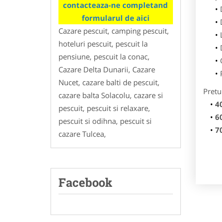
contacteaza-ne completand
formularul de aici
Cazare pescuit, camping pescuit,
hoteluri pescuit, pescuit la
pensiune, pescuit la conac,
Cazare Delta Dunarii, Cazare
Nucet, cazare balti de pescuit,
Pretu
cazare balta Solacolu, cazare si
4
pescuit, pescuit si relaxare,
6
pescuit si odihna, pescuit si
7
cazare Tulcea,
Facebook