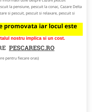
i informatii utile despre
Cazare pescuit
scuit la pensiune, pescuit la conac, Cazare Delta
are si pescuit, pescuit si relaxare, pescuit si
 promovata iar locul este
lul nostru implica si un cost.
RE
PESCARESC.RO
e pentru fiecare oras)