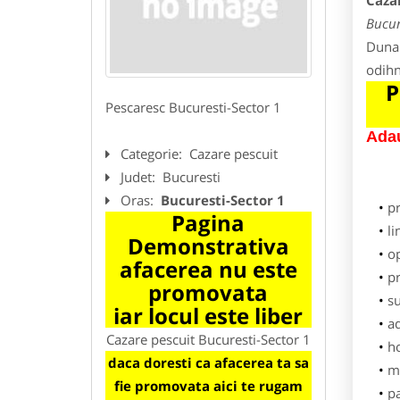
Cazar
Bucur
Dunar
odihn
P
Pescaresc Bucuresti-Sector 1
Adau
Categorie:
Cazare pescuit
Judet:
Bucuresti
Oras:
Bucuresti-Sector 1
p
Pagina
li
Demonstrativa
o
afacerea nu este
pr
promovata
su
iar locul este liber
ad
Cazare pescuit Bucuresti-Sector 1
h
daca doresti ca afacerea ta sa
m
fie promovata aici te rugam
pa