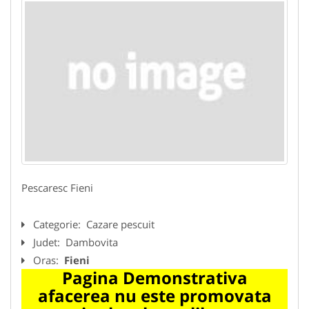
Pescaresc Fieni
Categorie:
Cazare pescuit
Judet:
Dambovita
Oras:
Fieni
Pagina Demonstrativa
afacerea nu este promovata