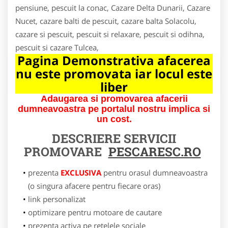
pensiune, pescuit la conac, Cazare Delta Dunarii, Cazare
Nucet, cazare balti de pescuit, cazare balta Solacolu,
cazare si pescuit, pescuit si relaxare, pescuit si odihna,
pescuit si cazare Tulcea,
Pagina Demonstrativa afacerea
nu este promovata iar locul este
liber
Adaugarea si promovarea afacerii
dumneavoastra pe portalul nostru implica si
un cost.
DESCRIERE SERVICII
PROMOVARE
PESCARESC.RO
prezenta
EXCLUSIVA
pentru orasul dumneavoastra
(o singura afacere pentru fiecare oras)
link personalizat
optimizare pentru motoare de cautare
prezenta activa pe retelele sociale