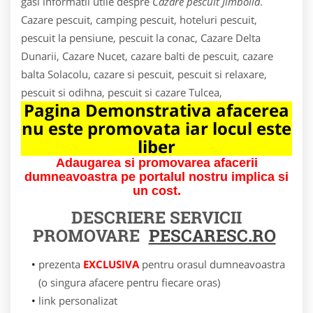
gasi informatii utile despre
Cazare pescuit Jimbolia
.
Cazare pescuit, camping pescuit, hoteluri pescuit,
pescuit la pensiune, pescuit la conac, Cazare Delta
Dunarii, Cazare Nucet, cazare balti de pescuit, cazare
balta Solacolu, cazare si pescuit, pescuit si relaxare,
pescuit si odihna, pescuit si cazare Tulcea,
Pagina Demonstrativa afacerea
nu este promovata iar locul este
liber
Adaugarea si promovarea afacerii
dumneavoastra pe portalul nostru implica si
un cost.
DESCRIERE SERVICII
PROMOVARE
PESCARESC.RO
prezenta
EXCLUSIVA
pentru orasul dumneavoastra
(o singura afacere pentru fiecare oras)
link personalizat