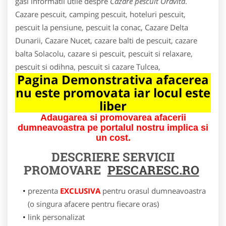
gasi informatii utile despre
Cazare pescuit Oravita
.
Cazare pescuit, camping pescuit, hoteluri pescuit,
pescuit la pensiune, pescuit la conac, Cazare Delta
Dunarii, Cazare Nucet, cazare balti de pescuit, cazare
balta Solacolu, cazare si pescuit, pescuit si relaxare,
pescuit si odihna, pescuit si cazare Tulcea,
Pagina Demonstrativa afacerea
nu este promovata iar locul este
liber
Adaugarea si promovarea afacerii
dumneavoastra pe portalul nostru implica si
un cost.
DESCRIERE SERVICII
PROMOVARE
PESCARESC.RO
prezenta
EXCLUSIVA
pentru orasul dumneavoastra
(o singura afacere pentru fiecare oras)
link personalizat