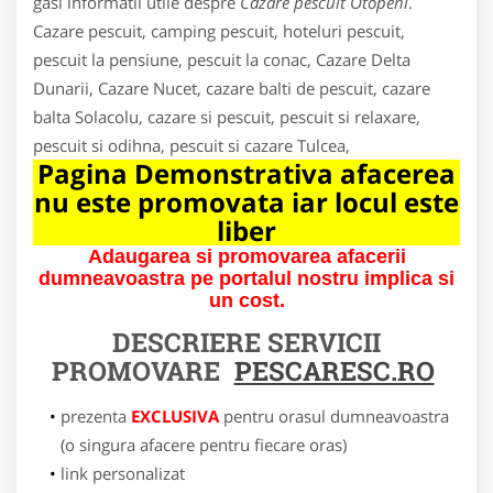
gasi informatii utile despre
Cazare pescuit Otopeni
.
Cazare pescuit, camping pescuit, hoteluri pescuit,
pescuit la pensiune, pescuit la conac, Cazare Delta
Dunarii, Cazare Nucet, cazare balti de pescuit, cazare
balta Solacolu, cazare si pescuit, pescuit si relaxare,
pescuit si odihna, pescuit si cazare Tulcea,
Pagina Demonstrativa afacerea
nu este promovata iar locul este
liber
Adaugarea si promovarea afacerii
dumneavoastra pe portalul nostru implica si
un cost.
DESCRIERE SERVICII
PROMOVARE
PESCARESC.RO
prezenta
EXCLUSIVA
pentru orasul dumneavoastra
(o singura afacere pentru fiecare oras)
link personalizat