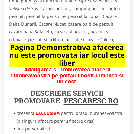
unde puteti gasi informatii utile despre
Cazare pescuit
Salistea de Sus
. Cazare pescuit, camping pescuit, hoteluri
pescuit, pescuit la pensiune, pescuit la conac, Cazare
Delta Dunarii, Cazare Nucet, cazare balti de pescuit,
cazare balta Solacolu, cazare si pescuit, pescuit si
relaxare, pescuit si odihna, pescuit si cazare Tulcea,
Pagina Demonstrativa afacerea
nu este promovata iar locul este
liber
Adaugarea si promovarea afacerii
dumneavoastra pe portalul nostru implica si
un cost.
DESCRIERE SERVICII
PROMOVARE
PESCARESC.RO
prezenta
EXCLUSIVA
pentru orasul dumneavoastra
(o singura afacere pentru fiecare oras)
link personalizat