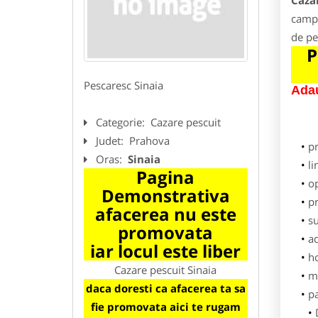
Cazar
campi
de pe
P
Pescaresc Sinaia
Adau
Categorie:
Cazare pescuit
Judet:
Prahova
p
Oras:
Sinaia
li
Pagina
o
Demonstrativa
pr
afacerea nu este
su
promovata
ad
iar locul este liber
h
Cazare pescuit Sinaia
m
daca doresti ca afacerea ta sa
pa
fie promovata aici te rugam