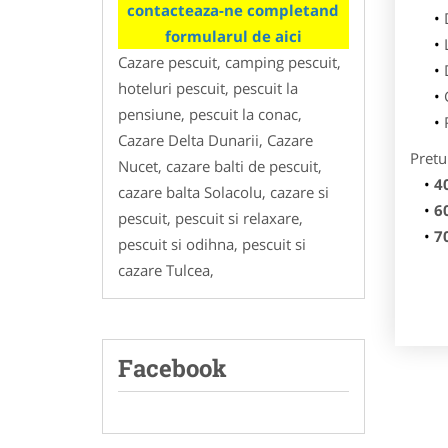
contacteaza-ne completand
formularul de aici
Cazare pescuit, camping pescuit,
hoteluri pescuit, pescuit la
pensiune, pescuit la conac,
Cazare Delta Dunarii, Cazare
Pretu
Nucet, cazare balti de pescuit,
4
cazare balta Solacolu, cazare si
6
pescuit, pescuit si relaxare,
7
pescuit si odihna, pescuit si
cazare Tulcea,
Facebook