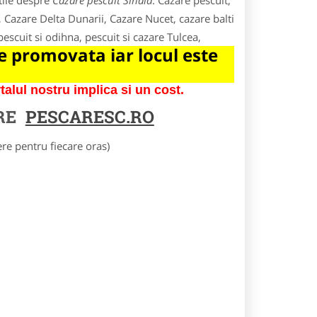
tile despre
Cazare pescuit Sinaia
. Cazare pescuit,
, Cazare Delta Dunarii, Cazare Nucet, cazare balti
 pescuit si odihna, pescuit si cazare Tulcea,
 promovata iar locul este
lul nostru implica si un cost.
RE
PESCARESC.RO
e pentru fiecare oras)