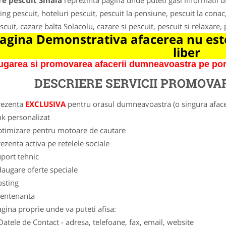
e pescuit Sinaia
reprezinta pagina unde puteti gasi informatii u
ng pescuit, hoteluri pescuit, pescuit la pensiune, pescuit la conac
scuit, cazare balta Solacolu, cazare si pescuit, pescuit si relaxare,
agina Demonstrativa afacerea nu este
liber
garea si promovarea afacerii dumneavoastra pe porta
DESCRIERE SERVICII PROMOVA
rezenta
EXCLUSIVA
pentru orasul dumneavoastra (o singura afacer
nk personalizat
ptimizare pentru motoare de cautare
ezenta activa pe retelele sociale
port tehnic
augare oferte speciale
osting
entenanta
gina proprie unde va puteti afisa:
Datele de Contact - adresa, telefoane, fax, email, website