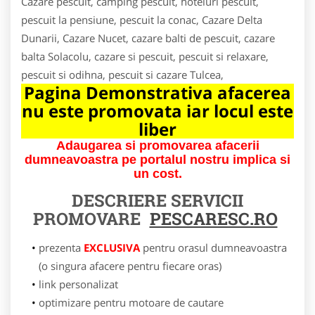
Cazare pescuit, camping pescuit, hoteluri pescuit,
pescuit la pensiune, pescuit la conac, Cazare Delta
Dunarii, Cazare Nucet, cazare balti de pescuit, cazare
balta Solacolu, cazare si pescuit, pescuit si relaxare,
pescuit si odihna, pescuit si cazare Tulcea,
Pagina Demonstrativa afacerea
nu este promovata iar locul este
liber
Adaugarea si promovarea afacerii
dumneavoastra pe portalul nostru implica si
un cost.
DESCRIERE SERVICII
PROMOVARE
PESCARESC.RO
prezenta
EXCLUSIVA
pentru orasul dumneavoastra
(o singura afacere pentru fiecare oras)
link personalizat
optimizare pentru motoare de cautare