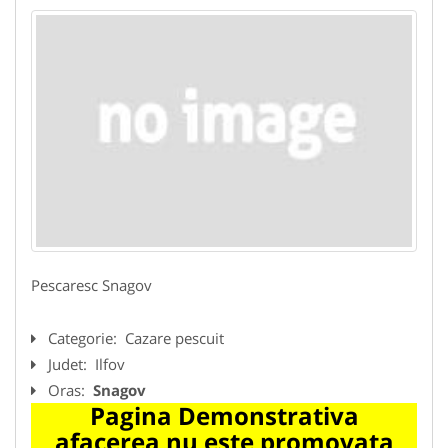
Pescaresc Snagov
Categorie:
Cazare pescuit
Judet:
Ilfov
Oras:
Snagov
Pagina Demonstrativa
afacerea nu este promovata