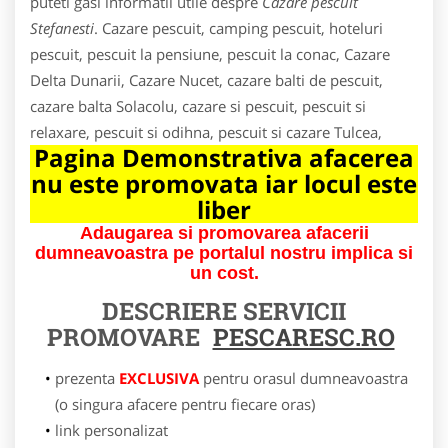
puteti gasi informatii utile despre
Cazare pescuit
Stefanesti
. Cazare pescuit, camping pescuit, hoteluri
pescuit, pescuit la pensiune, pescuit la conac, Cazare
Delta Dunarii, Cazare Nucet, cazare balti de pescuit,
cazare balta Solacolu, cazare si pescuit, pescuit si
relaxare, pescuit si odihna, pescuit si cazare Tulcea,
Pagina Demonstrativa afacerea
nu este promovata iar locul este
liber
Adaugarea si promovarea afacerii
dumneavoastra pe portalul nostru implica si
un cost.
DESCRIERE SERVICII
PROMOVARE
PESCARESC.RO
prezenta
EXCLUSIVA
pentru orasul dumneavoastra
(o singura afacere pentru fiecare oras)
link personalizat