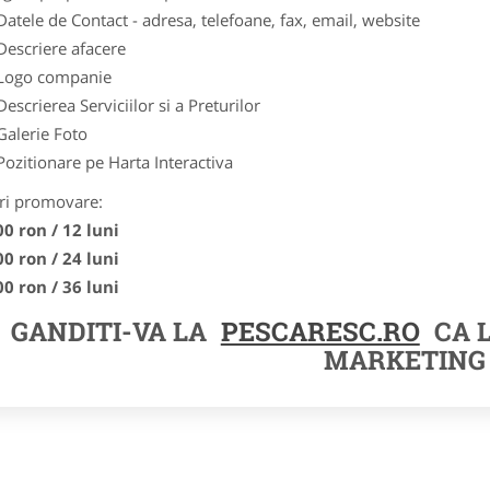
Datele de Contact - adresa, telefoane, fax, email, website
Descriere afacere
Logo companie
Descrierea Serviciilor si a Preturilor
Galerie Foto
Pozitionare pe Harta Interactiva
ri promovare:
00 ron / 12 luni
00 ron / 24 luni
00 ron / 36 luni
GANDITI-VA LA
PESCARESC.RO
CA 
MARKETING