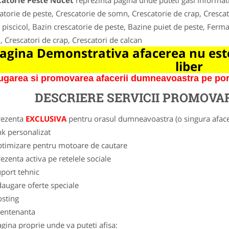
catorie Peste Nucet
reprezinta pagina unde puteti gasi informati
atorie de peste, Crescatorie de somn, Crescatorie de crap, Crescato
 piscicol, Bazin crescatorie de peste, Bazine puiet de peste, Ferma
 Crescatori de crap, Crescatori de calcan
agina Demonstrativa afacerea nu este
liber
garea si promovarea afacerii dumneavoastra pe porta
DESCRIERE SERVICII PROMOVA
rezenta
EXCLUSIVA
pentru orasul dumneavoastra (o singura afacer
nk personalizat
ptimizare pentru motoare de cautare
ezenta activa pe retelele sociale
port tehnic
augare oferte speciale
osting
entenanta
gina proprie unde va puteti afisa: