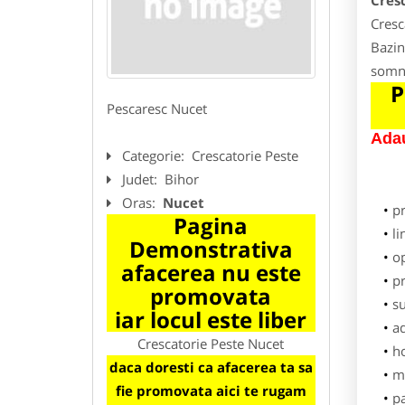
Cres
Cresc
Bazin
somn,
P
Pescaresc Nucet
Adau
Categorie:
Crescatorie Peste
Judet:
Bihor
Oras:
Nucet
p
Pagina
li
Demonstrativa
o
afacerea nu este
pr
promovata
su
iar locul este liber
ad
Crescatorie Peste Nucet
h
daca doresti ca afacerea ta sa
m
fie promovata aici te rugam
pa