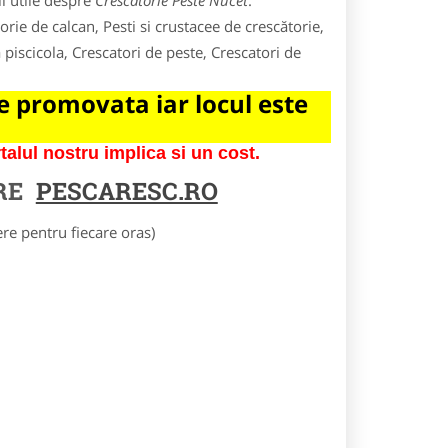
i utile despre
Crescatorie Peste Nucet
.
rie de calcan, Pesti si crustacee de crescătorie,
 piscicola, Crescatori de peste, Crescatori de
 promovata iar locul este
lul nostru implica si un cost.
RE
PESCARESC.RO
e pentru fiecare oras)