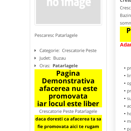
Cresc
Cresc
Bazin
somn,
P
Pescaresc Patarlagele
Adau
Categorie:
Crescatorie Peste
Judet:
Buzau
Oras:
Patarlagele
p
Pagina
li
Demonstrativa
o
afacerea nu este
pr
promovata
su
iar locul este liber
ad
Crescatorie Peste Patarlagele
h
daca doresti ca afacerea ta sa
m
fie promovata aici te rugam
pa