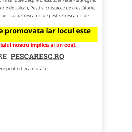
ormatii utile despre
Crescatorie Peste Patarlagele
.
rie de calcan, Pesti si crustacee de crescătorie,
 piscicola, Crescatori de peste, Crescatori de
 promovata iar locul este
lul nostru implica si un cost.
RE
PESCARESC.RO
e pentru fiecare oras)