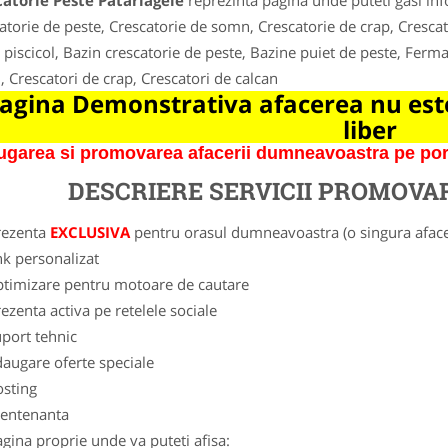
atorie Peste Patarlagele
reprezinta pagina unde puteti gasi inf
atorie de peste, Crescatorie de somn, Crescatorie de crap, Crescato
 piscicol, Bazin crescatorie de peste, Bazine puiet de peste, Ferma
 Crescatori de crap, Crescatori de calcan
agina Demonstrativa afacerea nu este
liber
garea si promovarea afacerii dumneavoastra pe porta
DESCRIERE SERVICII PROMOVA
rezenta
EXCLUSIVA
pentru orasul dumneavoastra (o singura afacer
nk personalizat
ptimizare pentru motoare de cautare
ezenta activa pe retelele sociale
port tehnic
augare oferte speciale
osting
entenanta
gina proprie unde va puteti afisa: