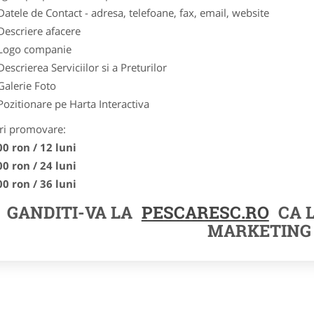
Datele de Contact - adresa, telefoane, fax, email, website
Descriere afacere
Logo companie
Descrierea Serviciilor si a Preturilor
Galerie Foto
Pozitionare pe Harta Interactiva
ri promovare:
00 ron / 12 luni
00 ron / 24 luni
00 ron / 36 luni
GANDITI-VA LA
PESCARESC.RO
CA 
MARKETING