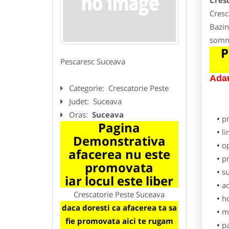
Cres
Cresc
Bazin
somn,
P
Pescaresc Suceava
Adau
Categorie:
Crescatorie Peste
Judet:
Suceava
Oras:
Suceava
p
Pagina
li
Demonstrativa
o
afacerea nu este
pr
promovata
su
iar locul este liber
ad
Crescatorie Peste Suceava
h
daca doresti ca afacerea ta sa
m
fie promovata aici te rugam
pa