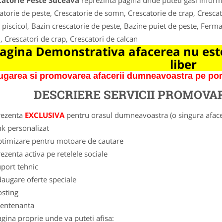
catorie Peste Suceava
reprezinta pagina unde puteti gasi inform
atorie de peste, Crescatorie de somn, Crescatorie de crap, Crescato
 piscicol, Bazin crescatorie de peste, Bazine puiet de peste, Ferma
 Crescatori de crap, Crescatori de calcan
agina Demonstrativa afacerea nu este
liber
garea si promovarea afacerii dumneavoastra pe porta
DESCRIERE SERVICII PROMOVA
rezenta
EXCLUSIVA
pentru orasul dumneavoastra (o singura afacer
nk personalizat
ptimizare pentru motoare de cautare
ezenta activa pe retelele sociale
port tehnic
augare oferte speciale
osting
entenanta
gina proprie unde va puteti afisa: