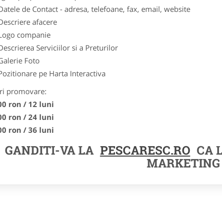
Datele de Contact - adresa, telefoane, fax, email, website
Descriere afacere
Logo companie
Descrierea Serviciilor si a Preturilor
Galerie Foto
Pozitionare pe Harta Interactiva
ri promovare:
00 ron / 12 luni
00 ron / 24 luni
00 ron / 36 luni
GANDITI-VA LA
PESCARESC.RO
CA 
MARKETING