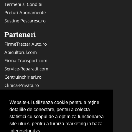
Termeni si Conditii
Preturi Abonamente
Sustine Pescaresc.ro
Parteneri
FirmeTractariAuto.ro
Apicultorul.com
Firma-Transport.com
Service-Reparatii.com
CentruInchirieri.ro
Clinica-Privata.ro
Firma-Securitate.ro
Servicii-DDD.com
Website-ul utilizeaza cookie pentru a reţine
Birouri-Cadastru.ro
detaliile de conectare, pentru a colecta
statistici cu scopul de a optimiza functionarea
Centru-Copiere.ro
site-ului si pentru a furniza marketing in baza
CramaVinuri.ro
intereselor dvs.