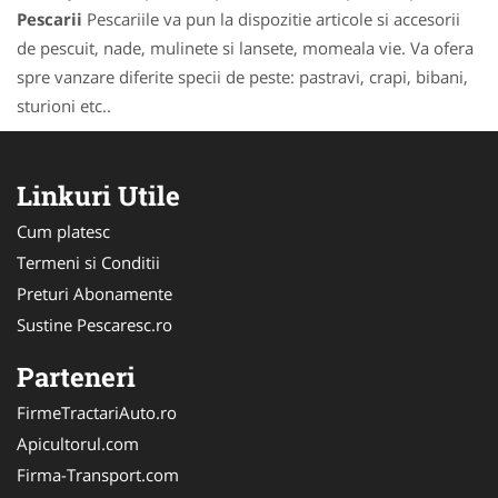
Pescarii
Pescariile va pun la dispozitie articole si accesorii
de pescuit, nade, mulinete si lansete, momeala vie. Va ofera
spre vanzare diferite specii de peste: pastravi, crapi, bibani,
sturioni etc..
Linkuri Utile
Cum platesc
Termeni si Conditii
Preturi Abonamente
Sustine Pescaresc.ro
Parteneri
FirmeTractariAuto.ro
Apicultorul.com
Firma-Transport.com