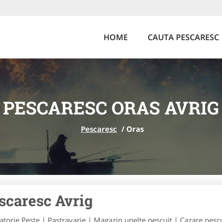
HOME
CAUTA PESCARESC
PESCARESC ORAS AVRIG
Pescaresc
/
Oras
scaresc Avrig
atorie Peste | Pastravarie | Magazin unelte pescuit | Cazare pescui