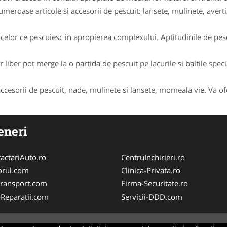
eroase articole si accesorii de pescuit: lansete, mulinete, averti
celor ce pescuiesc in apropierea complexului. Aptitudinile de pesca
r liber pot merge la o partida de pescuit pe lacurile si baltile spec
 accesorii de pescuit, nade, mulinete si lansete, momeala vie. Va of
eneri
actariAuto.ro
CentruInchirieri.ro
orul.com
Clinica-Privata.ro
Transport.com
Firma-Securitate.ro
-Reparatii.com
Servicii-DDD.com