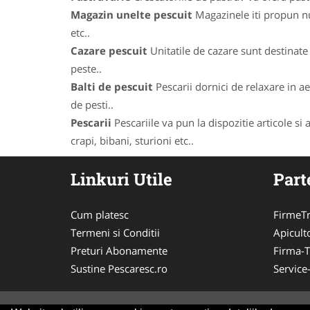
Magazin unelte pescuit
Magazinele iti propun num
etc..
Cazare pescuit
Unitatile de cazare sunt destinate 
peste..
Balti de pescuit
Pescarii dornici de relaxare in ae
de pesti..
Pescarii
Pescariile va pun la dispozitie articole si
crapi, bibani, sturioni etc..
Linkuri Utile
Part
Cum platesc
FirmeTr
Termeni si Conditii
Apicult
Preturi Abonamente
Firma-
Sustine Pescaresc.ro
Service