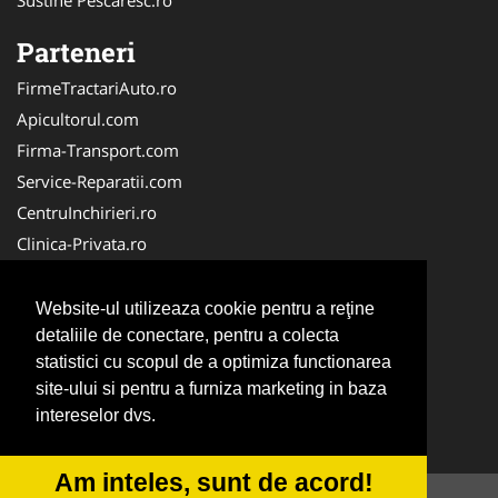
Sustine Pescaresc.ro
Parteneri
FirmeTractariAuto.ro
Apicultorul.com
Firma-Transport.com
Service-Reparatii.com
CentruInchirieri.ro
Clinica-Privata.ro
Firma-Securitate.ro
Servicii-DDD.com
Website-ul utilizeaza cookie pentru a reţine
Birouri-Cadastru.ro
detaliile de conectare, pentru a colecta
statistici cu scopul de a optimiza functionarea
Centru-Copiere.ro
site-ului si pentru a furniza marketing in baza
CramaVinuri.ro
intereselor dvs.
InstalatiiSolare.com
Am inteles, sunt de acord!