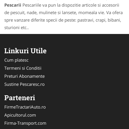
Pescarii
Pescariile va pun la dispozitie articole si accesorii
de pescuit, nade, mulinete si lansete, momeala vie. Va ofera
spre vanzare diferite specii de peste: pastravi, crapi, bibani,
sturioni etc..
Linkuri Utile
Cum platesc
Termeni si Conditii
Preturi Abonamente
Sustine Pescaresc.ro
Parteneri
FirmeTractariAuto.ro
Apicultorul.com
Firma-Transport.com