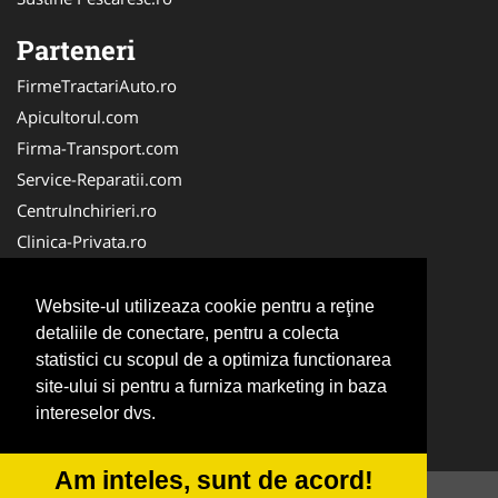
Parteneri
FirmeTractariAuto.ro
Apicultorul.com
Firma-Transport.com
Service-Reparatii.com
CentruInchirieri.ro
Clinica-Privata.ro
Firma-Securitate.ro
Servicii-DDD.com
Website-ul utilizeaza cookie pentru a reţine
Birouri-Cadastru.ro
detaliile de conectare, pentru a colecta
statistici cu scopul de a optimiza functionarea
Centru-Copiere.ro
site-ului si pentru a furniza marketing in baza
CramaVinuri.ro
intereselor dvs.
InstalatiiSolare.com
Am inteles, sunt de acord!