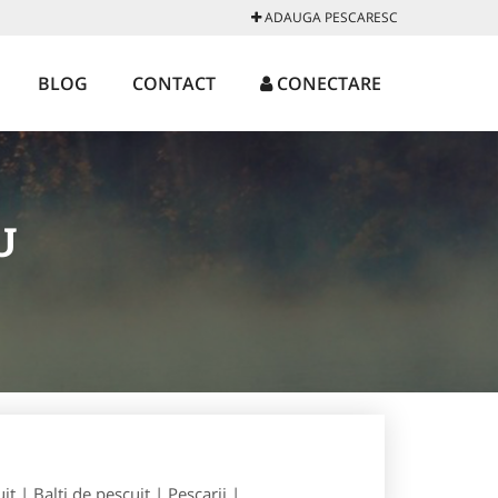
ADAUGA PESCARESC
BLOG
CONTACT
CONECTARE
U
t | Balti de pescuit | Pescarii |