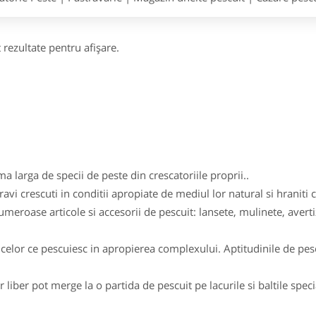
 rezultate pentru afişare.
 larga de specii de peste din crescatoriile proprii..
avi crescuti in conditii apropiate de mediul lor natural si hraniti
eroase articole si accesorii de pescuit: lansete, mulinete, averti
celor ce pescuiesc in apropierea complexului. Aptitudinile de pesca
r liber pot merge la o partida de pescuit pe lacurile si baltile spec