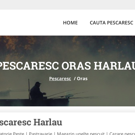
HOME
CAUTA PESCARESC
PESCARESC ORAS HARLA
Pescaresc
/
Oras
scaresc Harlau
atorie Peste | Pastravarie | Magazin unelte pescuit | Cazare pescui