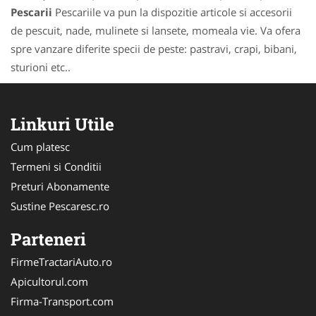
Pescarii
Pescariile va pun la dispozitie articole si accesorii
de pescuit, nade, mulinete si lansete, momeala vie. Va ofera
spre vanzare diferite specii de peste: pastravi, crapi, bibani,
sturioni etc..
Linkuri Utile
Cum platesc
Termeni si Conditii
Preturi Abonamente
Sustine Pescaresc.ro
Parteneri
FirmeTractariAuto.ro
Apicultorul.com
Firma-Transport.com