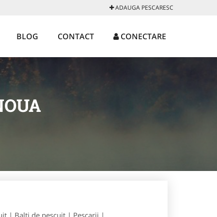
ADAUGA PESCARESC
BLOG
CONTACT
CONECTARE
NOUA
t | Balti de pescuit | Pescarii |