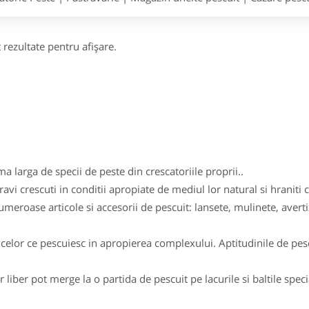
 rezultate pentru afişare.
 larga de specii de peste din crescatoriile proprii..
avi crescuti in conditii apropiate de mediul lor natural si hraniti
eroase articole si accesorii de pescuit: lansete, mulinete, averti
celor ce pescuiesc in apropierea complexului. Aptitudinile de pesca
r liber pot merge la o partida de pescuit pe lacurile si baltile spec