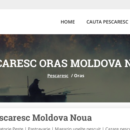
HOME
CAUTA PESCARESC
CARESC ORAS MOLDOVA 
Pescaresc
/
Oras
scaresc Moldova Noua
atorie Peste | Pastravarie | Magazin unelte pescuit | Cazare pescui