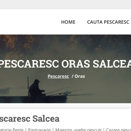
HOME
CAUTA PESCARESC
PESCARESC ORAS SALCE
Pescaresc
/
Oras
scaresc Salcea
atorie Peste | Pastravarie | Magazin unelte pescuit | Cazare pescui