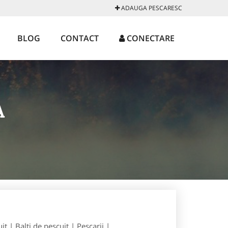
ADAUGA PESCARESC
BLOG
CONTACT
CONECTARE
A
t | Balti de pescuit | Pescarii |