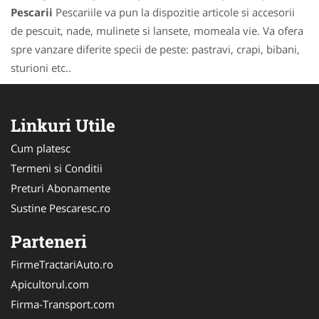
Pescarii
Pescariile va pun la dispozitie articole si accesorii
de pescuit, nade, mulinete si lansete, momeala vie. Va ofera
spre vanzare diferite specii de peste: pastravi, crapi, bibani,
sturioni etc..
Linkuri Utile
Cum platesc
Termeni si Conditii
Preturi Abonamente
Sustine Pescaresc.ro
Parteneri
FirmeTractariAuto.ro
Apicultorul.com
Firma-Transport.com