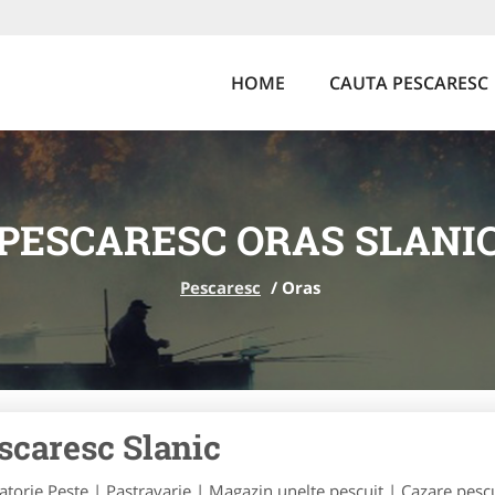
HOME
CAUTA PESCARESC
PESCARESC ORAS SLANI
Pescaresc
/
Oras
scaresc Slanic
atorie Peste | Pastravarie | Magazin unelte pescuit | Cazare pescui