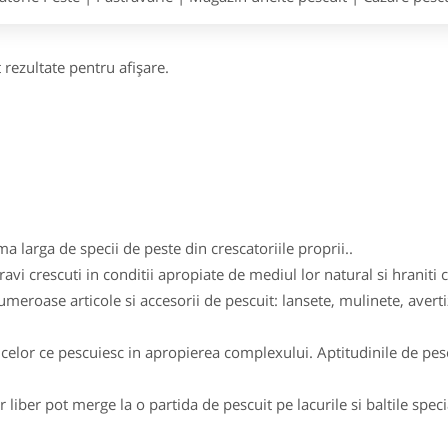
 rezultate pentru afişare.
 larga de specii de peste din crescatoriile proprii..
avi crescuti in conditii apropiate de mediul lor natural si hraniti
eroase articole si accesorii de pescuit: lansete, mulinete, averti
celor ce pescuiesc in apropierea complexului. Aptitudinile de pesca
r liber pot merge la o partida de pescuit pe lacurile si baltile spec