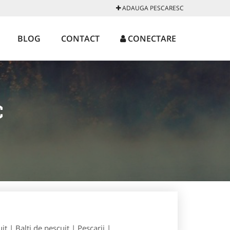
ADAUGA PESCARESC
BLOG
CONTACT
CONECTARE
C
t | Balti de pescuit | Pescarii |