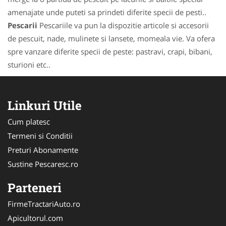
amenajate unde puteti sa prindeti diferite specii de pesti..
Pescarii
Pescariile va pun la dispozitie articole si accesorii
de pescuit, nade, mulinete si lansete, momeala vie. Va ofera
spre vanzare diferite specii de peste: pastravi, crapi, bibani,
sturioni etc..
Linkuri Utile
Cum platesc
Termeni si Conditii
Preturi Abonamente
Sustine Pescaresc.ro
Parteneri
FirmeTractariAuto.ro
Apicultorul.com