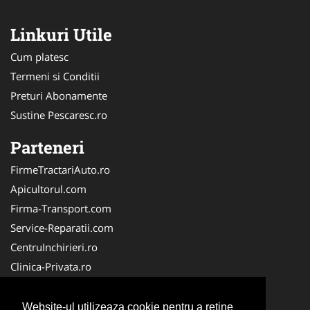
Linkuri Utile
Cum platesc
Termeni si Conditii
Preturi Abonamente
Sustine Pescaresc.ro
Parteneri
FirmeTractariAuto.ro
Apicultorul.com
Firma-Transport.com
Service-Reparatii.com
CentruInchirieri.ro
Clinica-Privata.ro
Firma-Securitate.ro
Servicii-DDD.com
Website-ul utilizeaza cookie pentru a reţine