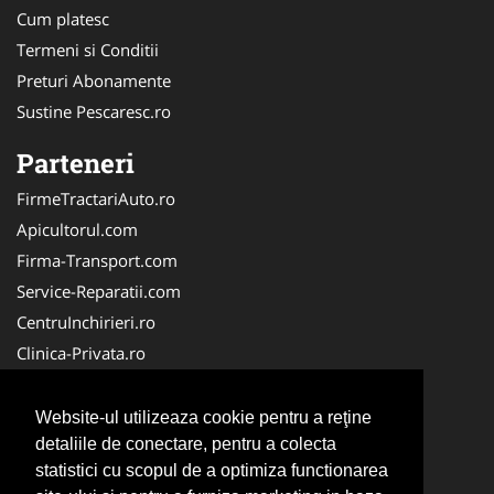
Cum platesc
Termeni si Conditii
Preturi Abonamente
Sustine Pescaresc.ro
Parteneri
FirmeTractariAuto.ro
Apicultorul.com
Firma-Transport.com
Service-Reparatii.com
CentruInchirieri.ro
Clinica-Privata.ro
Firma-Securitate.ro
Servicii-DDD.com
Website-ul utilizeaza cookie pentru a reţine
Birouri-Cadastru.ro
detaliile de conectare, pentru a colecta
statistici cu scopul de a optimiza functionarea
Centru-Copiere.ro