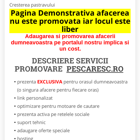
Cresterea pastravului
Pagina Demonstrativa afacerea
nu este promovata iar locul este
liber
Adaugarea si promovarea afacerii
dumneavoastra pe portalul nostru implica si
un cost.
DESCRIERE SERVICII
PROMOVARE
PESCARESC.RO
prezenta
EXCLUSIVA
pentru orasul dumneavoastra
(o singura afacere pentru fiecare oras)
link personalizat
optimizare pentru motoare de cautare
prezenta activa pe retelele sociale
suport tehnic
adaugare oferte speciale
hosting