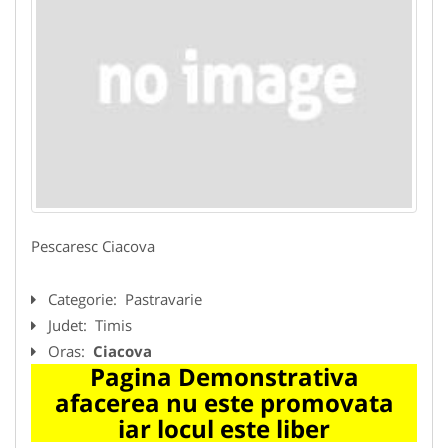
Pescaresc Ciacova
Categorie:
Pastravarie
Judet:
Timis
Oras:
Ciacova
Pagina Demonstrativa
afacerea nu este promovata
iar locul este liber