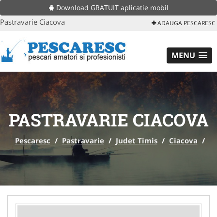
Download GRATUIT aplicatie mobil
Pastravarie Ciacova
ADAUGA PESCARESC
MENU
PASTRAVARIE CIACOVA
Pescaresc
/
Pastravarie
/
Judet Timis
/
Ciacova
/