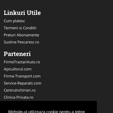
Linkuri Utile
Cum platesc
Termeni si Conditii
Preturi Abonamente
Sustine Pescaresc.ro
Parteneri
FirmeTractariAuto.ro
Apicultorul.com
Firma-Transport.com
Service-Reparatii.com
CentruInchirieri.ro
Clinica-Privata.ro
Firma-Securitate.ro
Servicii-DDD.com
Website-ul utilizeaza cookie pentru a reţine