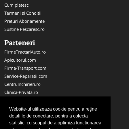
Cum platesc
Termeni si Conditii
Preturi Abonamente
Sustine Pescaresc.ro
Parteneri
FirmeTractariAuto.ro
Apicultorul.com
Firma-Transport.com
Service-Reparatii.com
CentruInchirieri.ro
Clinica-Privata.ro
Firma-Securitate.ro
Servicii-DDD.com
Website-ul utilizeaza cookie pentru a reţine
Birouri-Cadastru.ro
detaliile de conectare, pentru a colecta
statistici cu scopul de a optimiza functionarea
Centru-Copiere.ro