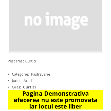
Pescaresc Curtici
Categorie:
Pastravarie
Judet:
Arad
Oras:
Curtici
Pagina Demonstrativa
afacerea nu este promovata
iar locul este liber