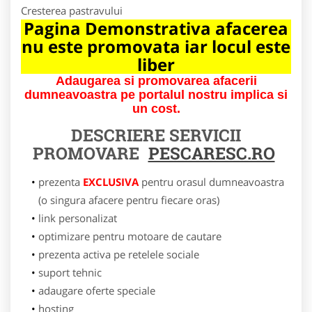
Cresterea pastravului
Pagina Demonstrativa afacerea
nu este promovata iar locul este
liber
Adaugarea si promovarea afacerii
dumneavoastra pe portalul nostru implica si
un cost.
DESCRIERE SERVICII
PROMOVARE
PESCARESC.RO
prezenta
EXCLUSIVA
pentru orasul dumneavoastra
(o singura afacere pentru fiecare oras)
link personalizat
optimizare pentru motoare de cautare
prezenta activa pe retelele sociale
suport tehnic
adaugare oferte speciale
hosting