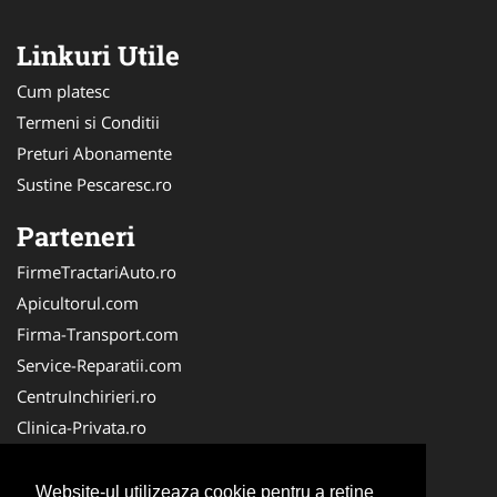
Linkuri Utile
Cum platesc
Termeni si Conditii
Preturi Abonamente
Sustine Pescaresc.ro
Parteneri
FirmeTractariAuto.ro
Apicultorul.com
Firma-Transport.com
Service-Reparatii.com
CentruInchirieri.ro
Clinica-Privata.ro
Firma-Securitate.ro
Servicii-DDD.com
Website-ul utilizeaza cookie pentru a reţine