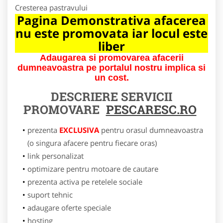
Cresterea pastravului
Pagina Demonstrativa afacerea
nu este promovata iar locul este
liber
Adaugarea si promovarea afacerii
dumneavoastra pe portalul nostru implica si
un cost.
DESCRIERE SERVICII
PROMOVARE
PESCARESC.RO
prezenta
EXCLUSIVA
pentru orasul dumneavoastra
(o singura afacere pentru fiecare oras)
link personalizat
optimizare pentru motoare de cautare
prezenta activa pe retelele sociale
suport tehnic
adaugare oferte speciale
hosting