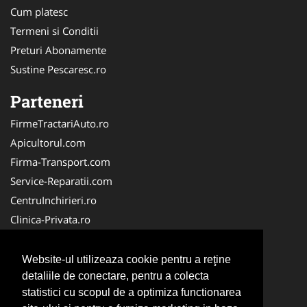
Cum platesc
Termeni si Conditii
Preturi Abonamente
Sustine Pescaresc.ro
Parteneri
FirmeTractariAuto.ro
Apicultorul.com
Firma-Transport.com
Service-Reparatii.com
CentruInchirieri.ro
Clinica-Privata.ro
Firma-Securitate.ro
Servicii-DDD.com
Website-ul utilizeaza cookie pentru a reţine
Birouri-Cadastru.ro
detaliile de conectare, pentru a colecta
statistici cu scopul de a optimiza functionarea
Centru-Copiere.ro