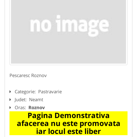
Pescaresc Roznov
Categorie:
Pastravarie
Judet:
Neamt
Oras:
Roznov
Pagina Demonstrativa
afacerea nu este promovata
iar locul este liber