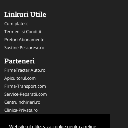
Linkuri Utile
Cum platesc
Termeni si Conditii
Preturi Abonamente
Sustine Pescaresc.ro
Parteneri
FirmeTractariAuto.ro
Apicultorul.com
Firma-Transport.com
Service-Reparatii.com
CentruInchirieri.ro
Clinica-Privata.ro
Firma-Securitate.ro
Servicii-DDD.com
Website-ul utilizeaza cookie pentru a reţine