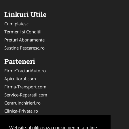
Linkuri Utile
Cum platesc
Termeni si Conditii
Preturi Abonamente
Sustine Pescaresc.ro
Parteneri
FirmeTractariAuto.ro
Apicultorul.com
Firma-Transport.com
Service-Reparatii.com
CentruInchirieri.ro
Clinica-Privata.ro
Firma-Securitate.ro
Servicii-DDD.com
Website-ul utilizeaza cookie pentru a reţine