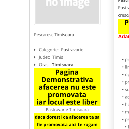
Past
Pastr
cresc
P
Pescaresc Timisoara
Adau
Categorie:
Pastravarie
Judet:
Timis
p
Oras:
Timisoara
li
Pagina
o
Demonstrativa
pr
afacerea nu este
su
promovata
ad
iar locul este liber
h
Pastravarie Timisoara
m
daca doresti ca afacerea ta sa
pa
fie promovata aici te rugam