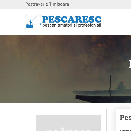
Pastravarie Timisoara
Pes