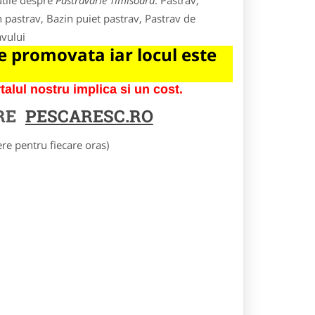
utile despre
Pastravarie Timisoara
. Pastrav,
n pastrav, Bazin puiet pastrav, Pastrav de
avului
 promovata iar locul este
lul nostru implica si un cost.
RE
PESCARESC.RO
e pentru fiecare oras)