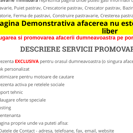
ravarie Timisoara
reprezinta pagina unde puteti gasi informatii 
avarie, Puiet pastrav, Crescatorie pastrav, Crescator pastrav, Bazi
atorie, Ferma de pastravi, Construire pastravarie, Cresterea pastr
agina Demonstrativa afacerea nu este
liber
garea si promovarea afacerii dumneavoastra pe porta
DESCRIERE SERVICII PROMOVA
rezenta
EXCLUSIVA
pentru orasul dumneavoastra (o singura afacer
nk personalizat
ptimizare pentru motoare de cautare
ezenta activa pe retelele sociale
port tehnic
augare oferte speciale
osting
entenanta
gina proprie unde va puteti afisa:
Datele de Contact - adresa, telefoane, fax, email, website