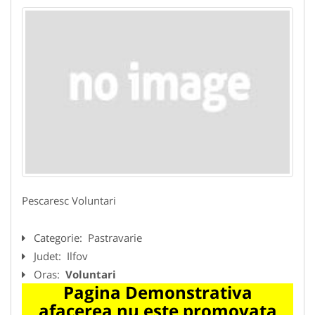
Pescaresc Voluntari
Categorie:
Pastravarie
Judet:
Ilfov
Oras:
Voluntari
Pagina Demonstrativa
afacerea nu este promovata