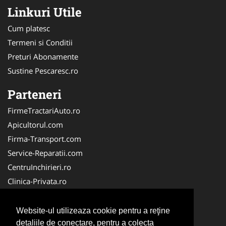
Linkuri Utile
Cum platesc
Termeni si Conditii
Preturi Abonamente
Sustine Pescaresc.ro
Parteneri
FirmeTractariAuto.ro
Apicultorul.com
Firma-Transport.com
Service-Reparatii.com
CentruInchirieri.ro
Clinica-Privata.ro
Firma-Securitate.ro
Servicii-DDD.com
Website-ul utilizeaza cookie pentru a reţine
Birouri-Cadastru.ro
detaliile de conectare, pentru a colecta