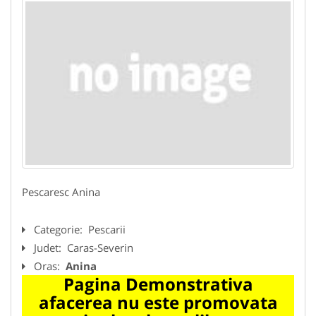
Pescaresc Anina
Categorie:
Pescarii
Judet:
Caras-Severin
Oras:
Anina
Pagina Demonstrativa
afacerea nu este promovata