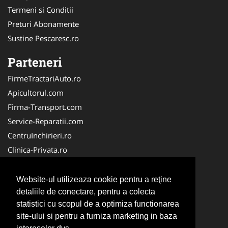
Termeni si Conditii
Preturi Abonamente
Sustine Pescaresc.ro
Parteneri
FirmeTractariAuto.ro
Apicultorul.com
Firma-Transport.com
Service-Reparatii.com
CentruInchirieri.ro
Clinica-Privata.ro
Firma-Securitate.ro
Servicii-DDD.com
Website-ul utilizeaza cookie pentru a reţine
Birouri-Cadastru.ro
detaliile de conectare, pentru a colecta
statistici cu scopul de a optimiza functionarea
Centru-Copiere.ro
site-ului si pentru a furniza marketing in baza
CramaVinuri.ro