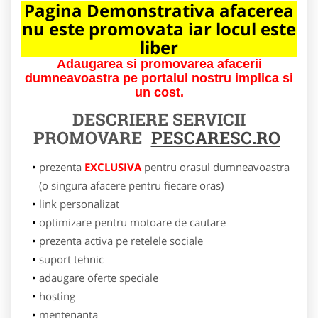
Pagina Demonstrativa afacerea
nu este promovata iar locul este
liber
Adaugarea si promovarea afacerii
dumneavoastra pe portalul nostru implica si
un cost.
DESCRIERE SERVICII
PROMOVARE
PESCARESC.RO
prezenta
EXCLUSIVA
pentru orasul dumneavoastra
(o singura afacere pentru fiecare oras)
link personalizat
optimizare pentru motoare de cautare
prezenta activa pe retelele sociale
suport tehnic
adaugare oferte speciale
hosting
mentenanta