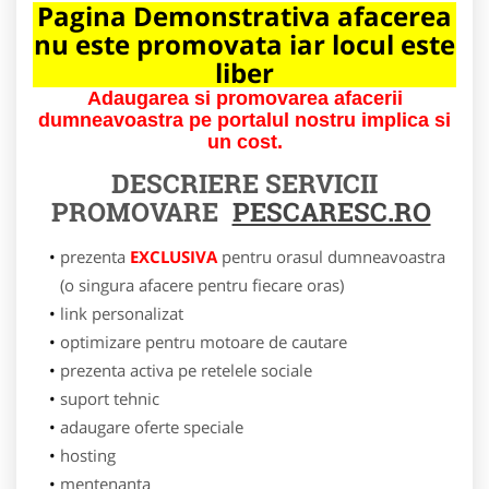
Pagina Demonstrativa afacerea
nu este promovata iar locul este
liber
Adaugarea si promovarea afacerii
dumneavoastra pe portalul nostru implica si
un cost.
DESCRIERE SERVICII
PROMOVARE
PESCARESC.RO
prezenta
EXCLUSIVA
pentru orasul dumneavoastra
(o singura afacere pentru fiecare oras)
link personalizat
optimizare pentru motoare de cautare
prezenta activa pe retelele sociale
suport tehnic
adaugare oferte speciale
hosting
mentenanta