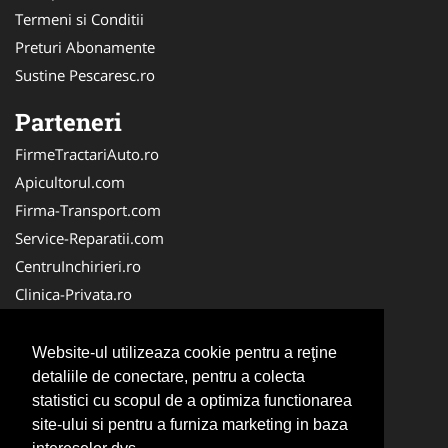
Termeni si Conditii
Preturi Abonamente
Sustine Pescaresc.ro
Parteneri
FirmeTractariAuto.ro
Apicultorul.com
Firma-Transport.com
Service-Reparatii.com
CentruInchirieri.ro
Clinica-Privata.ro
Firma-Securitate.ro
Servicii-DDD.com
Website-ul utilizeaza cookie pentru a reţine
Birouri-Cadastru.ro
detaliile de conectare, pentru a colecta
statistici cu scopul de a optimiza functionarea
Centru-Copiere.ro
site-ului si pentru a furniza marketing in baza
CramaVinuri.ro