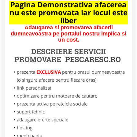
Pagina Demonstrativa afacerea
nu este promovata iar locul este
liber
Adaugarea si promovarea afacerii
dumneavoastra pe portalul nostru implica si
un cost.
DESCRIERE SERVICII
PROMOVARE
PESCARESC.RO
prezenta
EXCLUSIVA
pentru orasul dumneavoastra
(o singura afacere pentru fiecare oras)
link personalizat
optimizare pentru motoare de cautare
prezenta activa pe retelele sociale
suport tehnic
adaugare oferte speciale
hosting
mentenanta