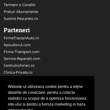
Termeni si Conditii
Preturi Abonamente
Sustine Pescaresc.ro
Parteneri
FirmeTractariAuto.ro
Apicultorul.com
Firma-Transport.com
Service-Reparatii.com
CentruInchirieri.ro
Clinica-Privata.ro
Firma-Securitate.ro
Servicii-DDD.com
Website-ul utilizeaza cookie pentru a reţine
Birouri-Cadastru.ro
detaliile de conectare, pentru a colecta
statistici cu scopul de a optimiza functionarea
Centru-Copiere.ro
site-ului si pentru a furniza marketing in baza
CramaVinuri.ro