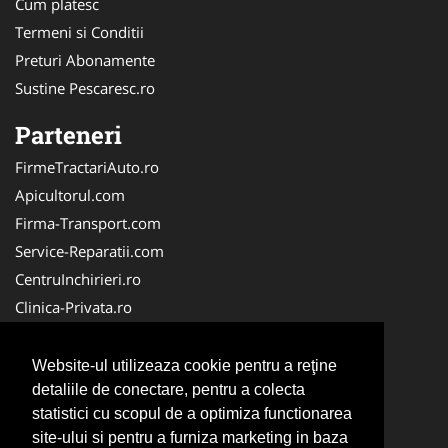
Cum platesc
Termeni si Conditii
Preturi Abonamente
Sustine Pescaresc.ro
Parteneri
FirmeTractariAuto.ro
Apicultorul.com
Firma-Transport.com
Service-Reparatii.com
CentruInchirieri.ro
Clinica-Privata.ro
Firma-Securitate.ro
Servicii-DDD.com
Website-ul utilizeaza cookie pentru a reţine
Birouri-Cadastru.ro
detaliile de conectare, pentru a colecta
statistici cu scopul de a optimiza functionarea
Centru-Copiere.ro
site-ului si pentru a furniza marketing in baza
CramaVinuri.ro